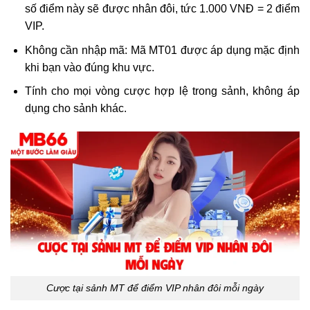
số điểm này sẽ được nhân đôi, tức 1.000 VNĐ = 2 điểm
VIP.
Không cần nhập mã: Mã MT01 được áp dụng mặc định
khi bạn vào đúng khu vực.
Tính cho mọi vòng cược hợp lệ trong sảnh, không áp
dụng cho sảnh khác.
Cược tại sảnh MT để điểm VIP nhân đôi mỗi ngày