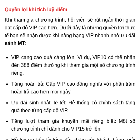
Quyền lợi khi tích luỹ điểm
Khi tham gia chương trình, hội viên sẽ rút ngắn thời gian
đạt cấp độ VIP cao hơn. Dưới đây là những quyền lợi thực
tế bạn sẽ nhận được khi nâng hạng VIP nhanh nhờ ưu đãi
sảnh MT
:
VIP càng cao quà càng lớn: Ví dụ, VIP10 có thể nhận
đến 388 điểm thưởng khi tham gia một số chương trình
riêng.
Tăng hoàn trả: Cấp VIP cao đồng nghĩa với phần trăm
hoàn trả cao hơn mỗi ngày.
Ưu đãi sinh nhật, lễ tết: Hệ thống có chính sách tặng
quà theo từng cấp độ VIP.
Tăng lượt tham gia khuyến mãi riêng biệt: Một số
chương trình chỉ dành cho VIP15 trở lên.
Hỗ trợ ưu tiên từ tổng đài chăm sóc khách hàng, giải