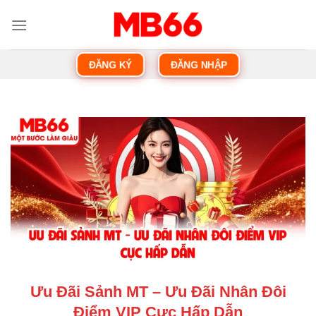
Chuyển
đến
nội
dung
ĐĂNG KÝ
ĐĂNG NHẬP
Ưu Đãi Sảnh MT – Ưu Đãi Nhân Đôi
Điểm VIP Cực Hấp Dẫn