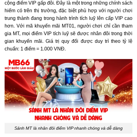
cộng điểm VIP gấp đôi. Đây là một trong những chính sách
hiếm có trên thị trường, đặc biệt phù hợp với người chơi
trung thành đang trong hành trình tích luỹ lên cấp VIP cao
hơn. Với mã khuyến mãi MT01, người chơi chỉ cần tham
gia MT, mọi điểm VIP tích luỹ sẽ được nhân đôi trong thời
gian khuyến mãi. Giá trị quy đổi được duy trì theo tỷ lệ
chuẩn: 1 điểm = 1.000 VNĐ.
Sảnh MT là nhân đôi điểm VIP nhanh chóng và dễ dàng